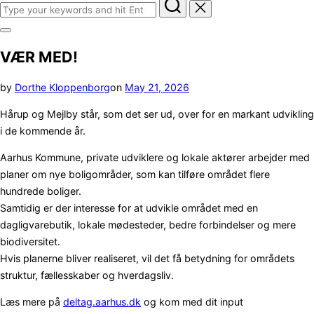
Search
for:
Toggle
sidebar
VÆR MED!
&
navigation
Posted
by
Dorthe Kloppenborg
on
May 21, 2026
on
Hårup og Mejlby står, som det ser ud, over for en markant udvikling
i de kommende år.
Aarhus Kommune, private udviklere og lokale aktører arbejder med
planer om nye boligområder, som kan tilføre området flere
hundrede boliger.
Samtidig er der interesse for at udvikle området med en
dagligvarebutik, lokale mødesteder, bedre forbindelser og mere
biodiversitet.
Hvis planerne bliver realiseret, vil det få betydning for områdets
struktur, fællesskaber og hverdagsliv.
Læs mere på
deltag.aarhus.dk
og kom med dit input