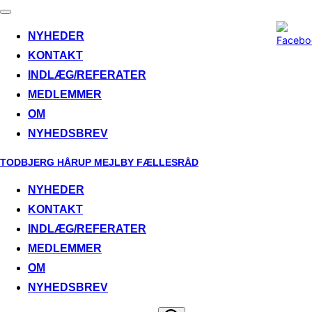
Toggle
navigation
NYHEDER
KONTAKT
INDLÆG/REFERATER
MEDLEMMER
OM
NYHEDSBREV
Skip
TODBJERG HÅRUP MEJLBY FÆLLESRÅD
to
NYHEDER
content
KONTAKT
INDLÆG/REFERATER
MEDLEMMER
OM
NYHEDSBREV