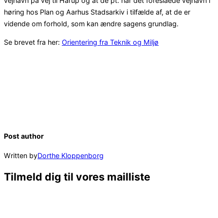
vejnavn på vej til Hårup og at de pt. har det foreslåede vejnavn i
høring hos Plan og Aarhus Stadsarkiv i tilfælde af, at de er
vidende om forhold, som kan ændre sagens grundlag.
Se brevet fra her:
Orientering fra Teknik og Miljø
Post author
Written by
Dorthe Kloppenborg
Tilmeld dig til vores mailliste