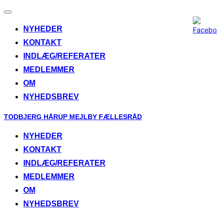
Toggle
navigation
NYHEDER
KONTAKT
INDLÆG/REFERATER
MEDLEMMER
OM
NYHEDSBREV
Skip
TODBJERG HÅRUP MEJLBY FÆLLESRÅD
to
NYHEDER
content
KONTAKT
INDLÆG/REFERATER
MEDLEMMER
OM
NYHEDSBREV