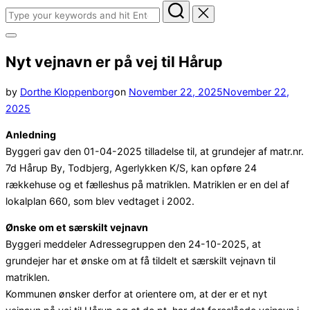
Search
for:
Toggle
sidebar
Nyt vejnavn er på vej til Hårup
&
navigation
Posted
by
Dorthe Kloppenborg
on
November 22, 2025
November 22,
on
2025
Anledning
Byggeri gav den 01-04-2025 tilladelse til, at grundejer af matr.nr.
7d Hårup By, Todbjerg, Agerlykken K/S, kan opføre 24
rækkehuse og et fælleshus på matriklen. Matriklen er en del af
lokalplan 660, som blev vedtaget i 2002.
Ønske om et særskilt vejnavn
Byggeri meddeler Adressegruppen den 24-10-2025, at
grundejer har et ønske om at få tildelt et særskilt vejnavn til
matriklen.
Kommunen ønsker derfor at orientere om, at der er et nyt