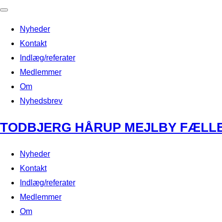
Toggle
Nyheder
navigation
Kontakt
Indlæg/referater
Medlemmer
Om
Nyhedsbrev
Skip
TODBJERG HÅRUP MEJLBY FÆLL
to
content
Nyheder
Kontakt
Indlæg/referater
Medlemmer
Om