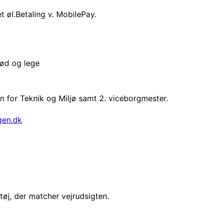
t øl.Betaling v. MobilePay.
rød og lege
 for Teknik og Miljø samt 2. viceborgmester.
gen.dk
øj, der matcher vejrudsigten.