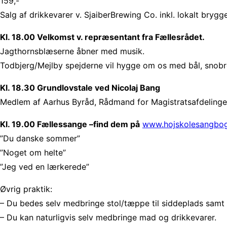
159,-
Salg af drikkevarer v. SjaiberBrewing Co. inkl. lokalt brygge
Kl. 18.00 Velkomst v. repræsentant fra Fællesrådet.
Jagthornsblæserne åbner med musik.
Todbjerg/Mejlby spejderne vil hygge om os med bål, snob
Kl. 18.30 Grundlovstale ved Nicolaj Bang
Medlem af Aarhus Byråd, Rådmand for Magistratsafdelingen
Kl. 19.00 Fællessange –find dem på
www.hojskolesangbo
”Du danske sommer”
”Noget om helte”
”Jeg ved en lærkerede”
Øvrig praktik:
– Du bedes selv medbringe stol/tæppe til siddeplads samt t
– Du kan naturligvis selv medbringe mad og drikkevarer.