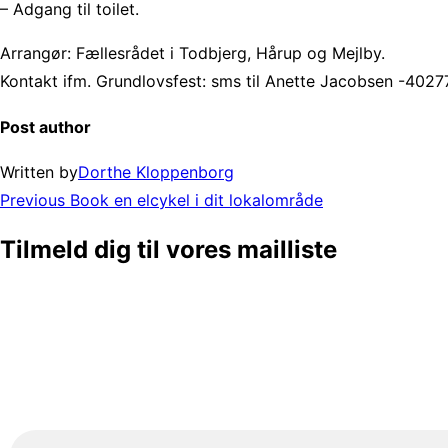
– Adgang til toilet.
Arrangør: Fællesrådet i Todbjerg, Hårup og Mejlby.
Kontakt ifm. Grundlovsfest: sms til Anette Jacobsen -402
Post author
Written by
Dorthe Kloppenborg
Post
Previous
Previous
Book en elcykel i dit lokalområde
navigation
Tilmeld dig til vores mailliste