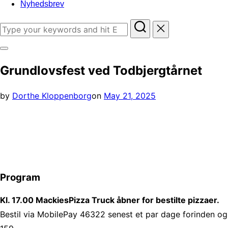
Nyhedsbrev
Search
for:
Toggle
Grundlovsfest ved Todbjergtårnet
sidebar
&
Posted
by
Dorthe Kloppenborg
on
May 21, 2025
navigation
on
Program
Kl. 17.00 MackiesPizza Truck åbner for bestilte pizzaer.
Bestil via MobilePay 46322 senest et par dage forinden og s