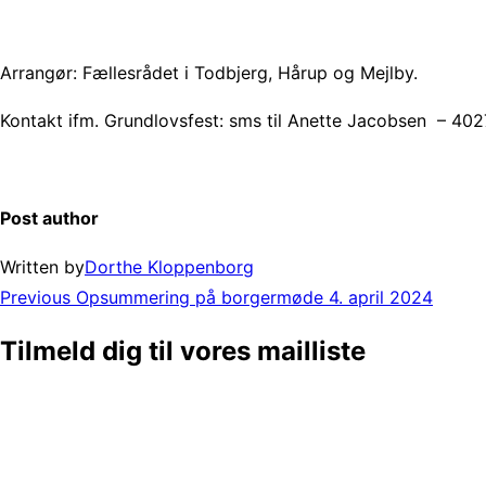
Arrangør: Fællesrådet i Todbjerg, Hårup og Mejlby.
Kontakt ifm. Grundlovsfest: sms til Anette Jacobsen – 40
Post author
Written by
Dorthe Kloppenborg
Post
Previous
Previous
Opsummering på borgermøde 4. april 2024
navigation
Tilmeld dig til vores mailliste