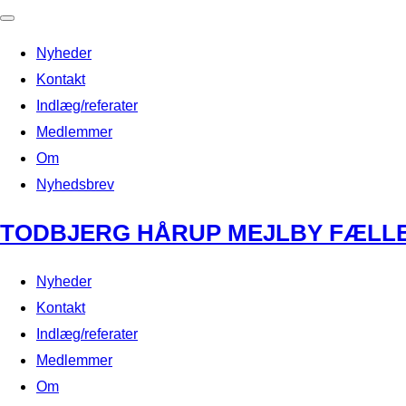
Toggle
Nyheder
navigation
Kontakt
Indlæg/referater
Medlemmer
Om
Nyhedsbrev
Skip
TODBJERG HÅRUP MEJLBY FÆLL
to
content
Nyheder
Kontakt
Indlæg/referater
Medlemmer
Om