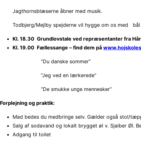
Jagthornsblæserne åbner med musik.
Todbjerg/Mejlby spejderne vil hygge om os med bål
Kl. 18.30 Grundlovstale ved repræsentanter fra Hå
Kl. 19.00 Fællessange – find dem på
www.hojskole
”Du danske sommer”
”Jeg ved en lærkerede”
”De smukke unge mennesker”
Forplejning og praktik:
Mad bedes du medbringe selv. Gælder også stol/tæppe
Salg af sodavand og lokalt brygget øl v. Sjaiber Øl. 
Adgang til toilet