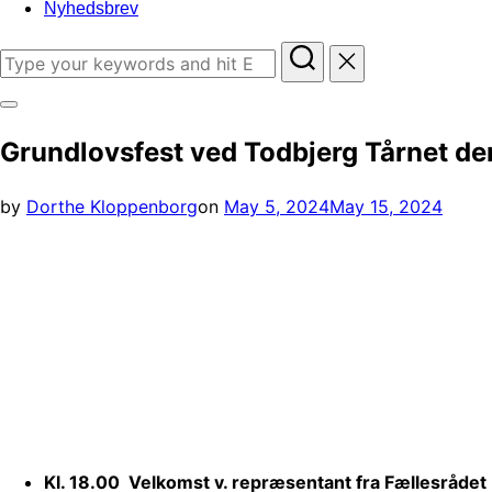
Nyhedsbrev
Search
for:
Toggle
Grundlovsfest ved Todbjerg Tårnet den 
sidebar
&
Posted
by
Dorthe Kloppenborg
on
May 5, 2024
May 15, 2024
navigation
on
Kl. 18.00 Velkomst v. repræsentant fra Fællesrådet