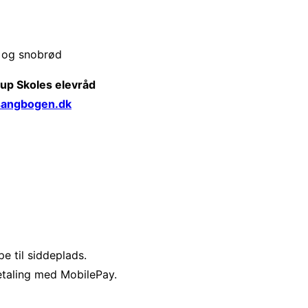
 og snobrød
rup Skoles elevråd
sangbogen.dk
 til siddeplads.
Betaling med MobilePay.