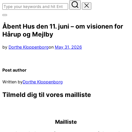
Search
for:
Toggle
sidebar
Åbent Hus den 11. juni – om visionen for
&
navigation
Hårup og Mejlby
Posted
by
Dorthe Kloppenborg
on
May 31, 2026
on
Post author
Written by
Dorthe Kloppenborg
Tilmeld dig til vores mailliste
Mailliste