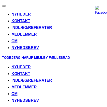
Toggle
navigation
NYHEDER
KONTAKT
INDLÆG/REFERATER
MEDLEMMER
OM
NYHEDSBREV
Skip
TODBJERG HÅRUP MEJLBY FÆLLESRÅD
to
NYHEDER
content
KONTAKT
INDLÆG/REFERATER
MEDLEMMER
OM
NYHEDSBREV