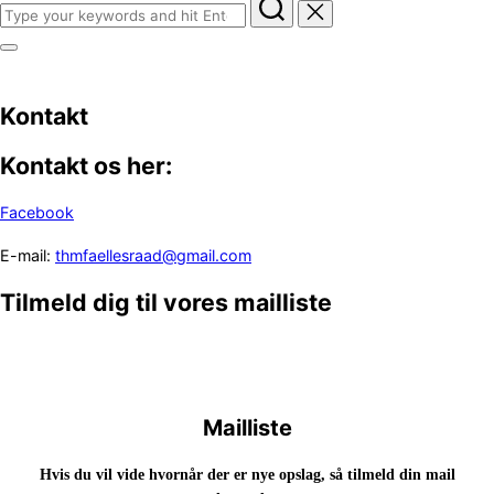
Search
for:
Toggle
sidebar
&
navigation
Kontakt
Kontakt os her:
Facebook
E-mail:
thmfaellesraad@gmail.com
Tilmeld dig til vores mailliste
Mailliste
Hvis du vil vide hvornår der er nye opslag, så tilmeld din mail