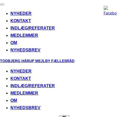
Toggle
navigation
NYHEDER
KONTAKT
INDLÆG/REFERATER
MEDLEMMER
OM
NYHEDSBREV
Skip
TODBJERG HÅRUP MEJLBY FÆLLESRÅD
to
NYHEDER
content
KONTAKT
INDLÆG/REFERATER
MEDLEMMER
OM
NYHEDSBREV