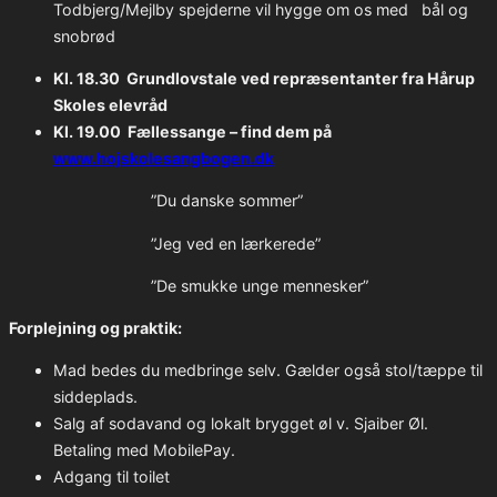
Todbjerg/Mejlby spejderne vil hygge om os med bål og
snobrød
Kl. 18.30 Grundlovstale ved repræsentanter fra Hårup
Skoles elevråd
Kl. 19.00 Fællessange – find dem på
www.hojskolesangbogen.dk
”Du danske sommer”
”Jeg ved en lærkerede”
”De smukke unge mennesker”
Forplejning og praktik:
Mad bedes du medbringe selv. Gælder også stol/tæppe til
siddeplads.
Salg af sodavand og lokalt brygget øl v. Sjaiber Øl.
Betaling med MobilePay.
Adgang til toilet