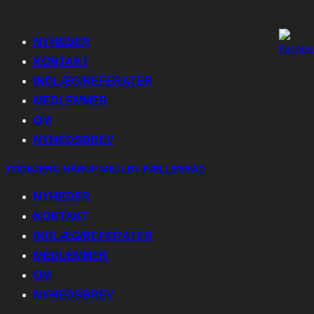
Toggle
navigation
NYHEDER
KONTAKT
INDLÆG/REFERATER
MEDLEMMER
OM
NYHEDSBREV
Skip
TODBJERG HÅRUP MEJLBY FÆLLESRÅD
to
NYHEDER
content
KONTAKT
INDLÆG/REFERATER
MEDLEMMER
OM
NYHEDSBREV