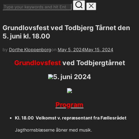
Search
for:
Toggle
sidebar
Grundlovsfest ved Todbjerg Tårnet den
&
navigation
5. juni kl. 18.00
Posted
by
Dorthe Kloppenborg
on
May 5, 2024
May 15, 2024
on
Grundlovsfest
ved Todbjergtårnet
5. juni 2024
Program
Kl. 18.00 Velkomst v. repræsentant fra Fællesrådet
Jagthornsblæserne åbner med musik.