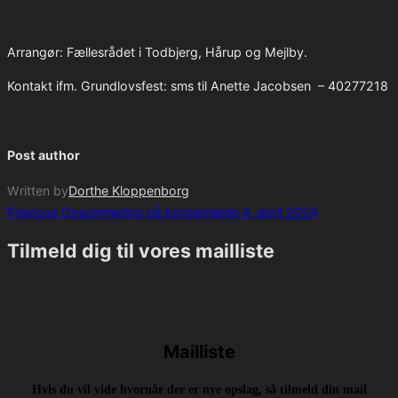
Arrangør: Fællesrådet i Todbjerg, Hårup og Mejlby.
Kontakt ifm. Grundlovsfest: sms til Anette Jacobsen – 40277218
Post author
Written by
Dorthe Kloppenborg
Post
Previous
Previous
Opsummering på borgermøde 4. april 2024
navigation
Tilmeld dig til vores mailliste
Mailliste
Hvis du vil vide hvornår der er nye opslag, så tilmeld din mail