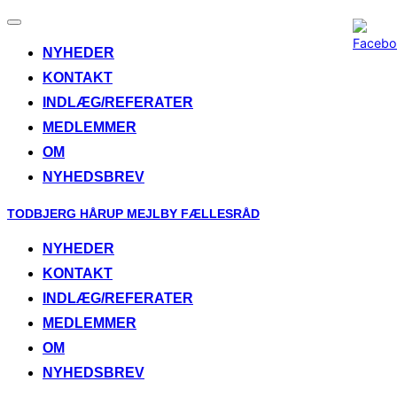
Toggle
navigation
NYHEDER
KONTAKT
INDLÆG/REFERATER
MEDLEMMER
OM
NYHEDSBREV
Skip
TODBJERG HÅRUP MEJLBY FÆLLESRÅD
to
NYHEDER
content
KONTAKT
INDLÆG/REFERATER
MEDLEMMER
OM
NYHEDSBREV