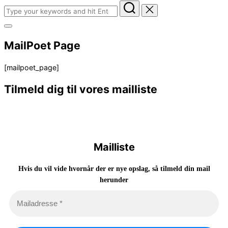
Search
for:
Toggle
sidebar
MailPoet Page
&
navigation
[mailpoet_page]
Tilmeld dig til vores mailliste
Mailliste
Hvis du vil vide hvornår der er nye opslag, så tilmeld din mail
herunder